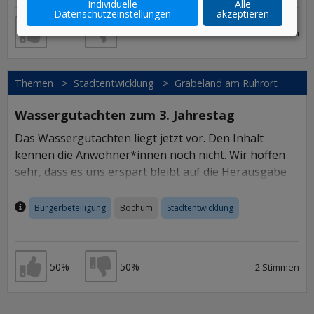
Individuelle
Alle
Datenschutzeinstellungen
akzeptieren
66%
34%
3 Stimmen
Ich stimme zu
Ich stimme nicht zu
Themen
>
Stadtentwicklung
>
Grabeland am Ruhrort
Wassergutachten zum 3. Jahrestag
Das Wassergutachten liegt jetzt vor. Den Inhalt
kennen die Anwohner*innen noch nicht. Wir hoffen
sehr, dass es uns erspart bleibt auf die Herausgabe
der Informationen nach dem
Informationsfreiheitsgesetz zu klagen, erspart bleibt,
Inhalt per AI / Machine Learning generiert
Bürgerbeteiligung
Bochum
Stadtentwicklung
Informationen, die das Offensichtliche ans Tageslicht
bringen, nämlich dass in einem Hochwasser
gefährdeten Gebiet in Zeiten unwiederruflicher
50%
50%
2 Stimmen
klimatischen Veränderungen nicht gebaut werden
Ich stimme zu
Ich stimme nicht zu
kann.