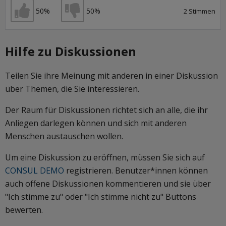
gefährdeten Gebiet in Zeiten unwiederruflicher
50%
50%
2 Stimmen
klimatischen Veränderungen nicht gebaut werden
Ich stimme zu
Ich stimme nicht zu
kann.
Hilfe zu Diskussionen
Teilen Sie ihre Meinung mit anderen in einer Diskussion
über Themen, die Sie interessieren.
Der Raum für Diskussionen richtet sich an alle, die ihr
Anliegen darlegen können und sich mit anderen
Menschen austauschen wollen.
Um eine Diskussion zu eröffnen, müssen Sie sich auf
CONSUL DEMO
registrieren. Benutzer*innen können
auch offene Diskussionen kommentieren und sie über
"Ich stimme zu" oder "Ich stimme nicht zu" Buttons
bewerten.