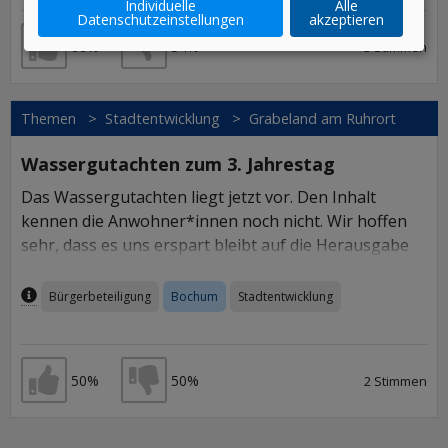
Individuelle
Alle
Datenschutzeinstellungen
akzeptieren
66%
34%
3 Stimmen
Ich stimme zu
Ich stimme nicht zu
Themen
>
Stadtentwicklung
>
Grabeland am Ruhrort
Wassergutachten zum 3. Jahrestag
Das Wassergutachten liegt jetzt vor. Den Inhalt
kennen die Anwohner*innen noch nicht. Wir hoffen
sehr, dass es uns erspart bleibt auf die Herausgabe
der Informationen nach dem
Informationsfreiheitsgesetz zu klagen, erspart bleibt,
Inhalt per AI / Machine Learning generiert
Bürgerbeteiligung
Bochum
Stadtentwicklung
Informationen, die das Offensichtliche ans Tageslicht
bringen, nämlich dass in einem Hochwasser
gefährdeten Gebiet in Zeiten unwiederruflicher
50%
50%
2 Stimmen
klimatischen Veränderungen nicht gebaut werden
Ich stimme zu
Ich stimme nicht zu
kann.