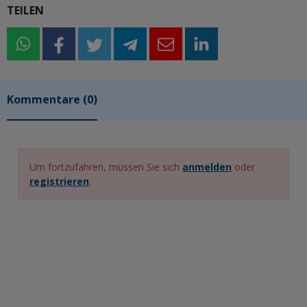
TEILEN
whatsapp
whatsapp
facebook
twitter
telegram
email
linkedin
Kommentare
(0)
Um fortzufahren, müssen Sie sich
anmelden
oder
registrieren
.