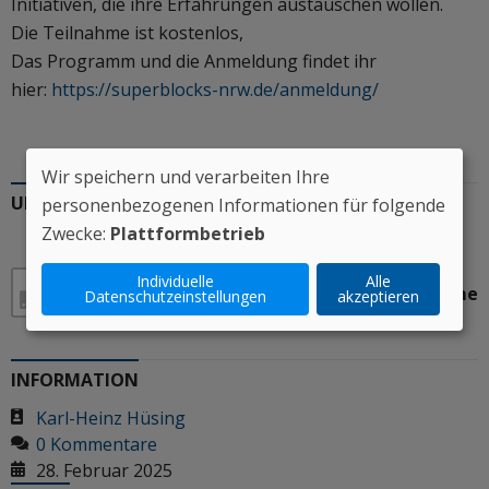
Initiativen, die ihre Erfahrungen austauschen wollen.
Die Teilnahme ist kostenlos,
Das Programm und die Anmeldung findet ihr
hier:
https://superblocks-nrw.de/anmeldung/
Wir speichern und verarbeiten Ihre
UNTERSTÜTZER*INNEN
personenbezogenen Informationen für folgende
Zwecke:
Plattformbetrieb
Individuelle
Alle
1 Stimme
0%
100%
Datenschutzeinstellungen
akzeptieren
Ich stimme zu
Ich stimme nicht zu
INFORMATION
Karl-Heinz Hüsing
0 Kommentare
28. Februar 2025